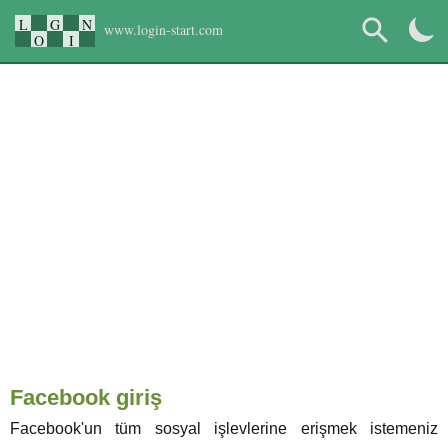
L
G
N
www.login-start.com
O
I
Facebook giriş
Facebook'un tüm sosyal işlevlerine erişmek istemeniz